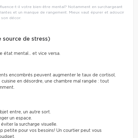
influence-t-il votre bien-être mental? Notamment en surchargeant
mulantes et un manque de rangement. Mieux vaut épurer et adoucir
son décor.
e source de stress)
e état mental… et vice versa.
nts encombrés peuvent augmenter le taux de cortisol,
 cuisine en désordre, une chambre mal rangée : tout
emment.
bjet entre, un autre sort.
nger un espace.
viter la surcharge visuelle.
op petite pour vos besoins! Un courtier peut vous
 budget.