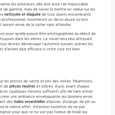
me les acheteurs, elle doit avoir l’air impeccable.
aut de gamme, mais de savoir la mettre en valeur sur les
era
nettoyée et élaguée
de tous objets encombrants
un professionnel, montreront un décor épuré où bon
t auront envie de la visiter sans attendre.
son pour qu’elle puisse être photographiée au début de
toujours dans les arbres. Le visuel sera plus attrayant.
 vous devrez déménager l’automne suivant, prenez les
st d'autant plus efficace si votre cour est bien
r les photos de vente et lors des visites. Néanmoins,
fit de
pièces neutres
et sobres. Aussi, avant chaque
ièces (quelques minutes suffisent) afin de faire entrer
 à créer une ambiance enveloppante qui donnera envie
usant des
huiles essentielles
d’épices, d’orange, de pin ou
ira le même effet. Attention toutefois de ne pas
teignoir pour que ce ne soit pas l’odeur de brûlé qui