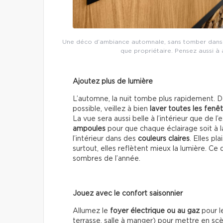
Une déco d’ambiance automnale, sans tomber dans les
que propriétaire. Pensez aussi à a
Ajoutez plus de lumière
L’automne, la nuit tombe plus rapidement. D
possible, veillez à bien
laver toutes les fenê
La vue sera aussi belle à l’intérieur que de l
ampoules
pour que chaque éclairage soit à
l’intérieur dans des
couleurs claires
. Elles pl
surtout, elles reflètent mieux la lumière. Ce 
sombres de l’année.
Jouez avec le confort saisonnier
Allumez le
foyer électrique ou au gaz
pour l
terrasse, salle à manger) pour mettre en sc